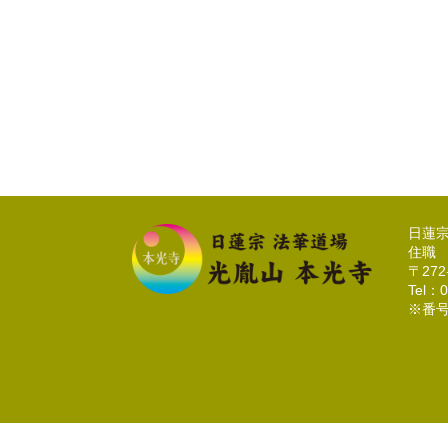
日蓮
住職
〒27
Tel：0
※番