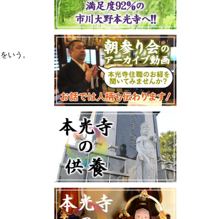
とをいう。
。