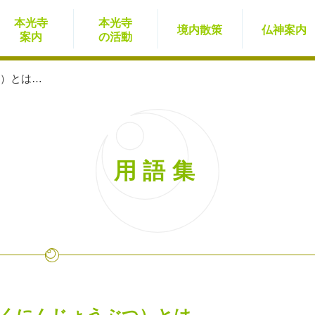
本光寺
本光寺
境内
散策
仏神
案内
案内
の活動
）とは…
用語集