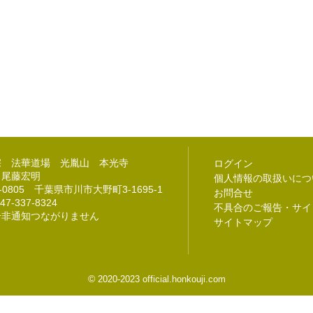
宗 法華道場 光胤山 本光寺
ログイン
 尾藤宏明
個人情報の取扱いにつ
2-0805 千葉県市川市大野町3-1695-1
お問合せ
47-337-8324
不具合のご報告・サイ
号非通知つながりません
サイトマップ
©
2020-2023 official.honkouji.com