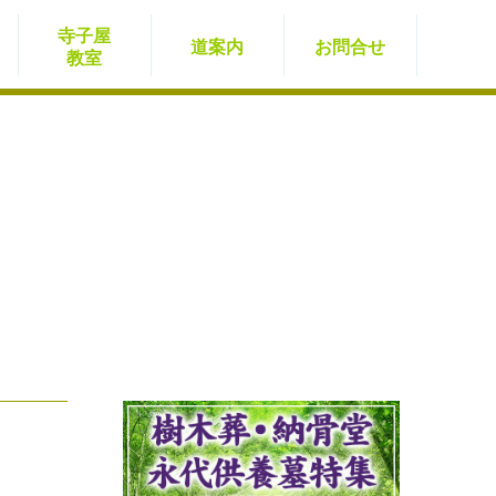
寺子屋
道案内
お問
合せ
教室