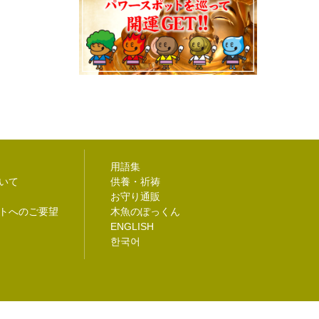
用語集
いて
供養・祈祷
お守り通販
トへのご要望
木魚のぽっくん
ENGLISH
한국어