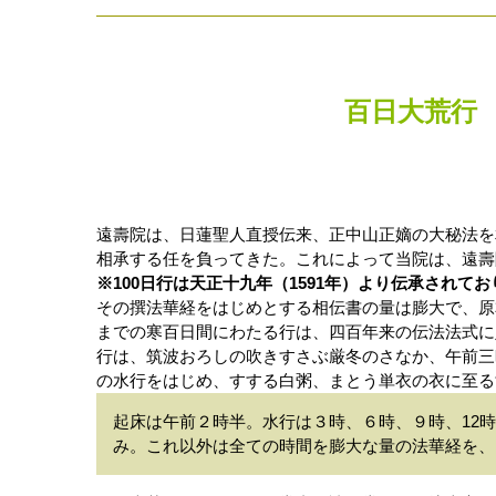
百日大荒行 
遠壽院は、日蓮聖人直授伝来、正中山正嫡の大秘法を
相承する任を負ってきた。これによって当院は、遠壽
※100日行は天正十九年（1591年）より伝承されて
その撰法華経をはじめとする相伝書の量は膨大で、原
までの寒百日間にわたる行は、四百年来の伝法法式に
行は、筑波おろしの吹きすさぶ厳冬のさなか、午前三
の水行をはじめ、すする白粥、まとう単衣の衣に至る
起床は午前２時半。水行は３時、６時、９時、12時
み。これ以外は全ての時間を膨大な量の法華経を、