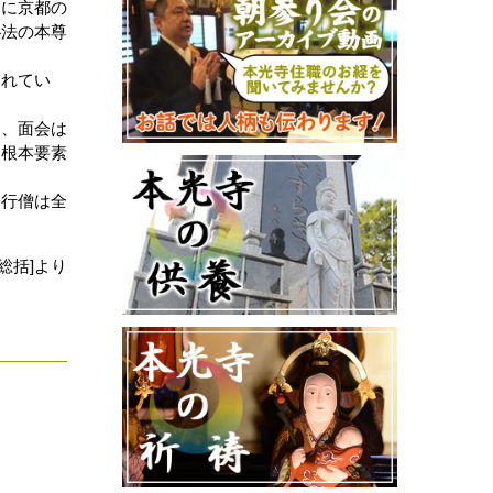
間に京都の
秘法の本尊
られてい
間、面会は
る根本要素
、行僧は全
総括]より