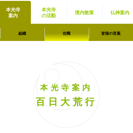
本光寺
本光寺
境内
散策
仏神
案内
案内
の活動
組織
住職
皆様の言葉
本光寺案内
百日大荒行