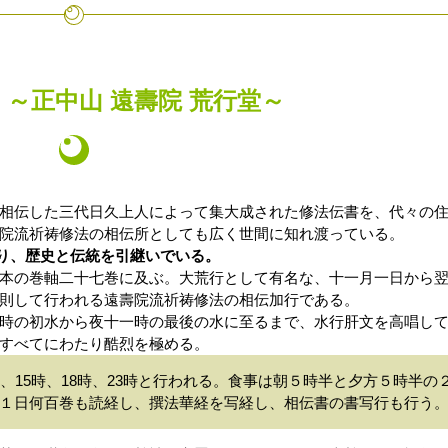
～正中山 遠壽院 荒行堂～
相伝した三代日久上人によって集大成された修法伝書を、代々の
院流祈祷修法の相伝所としても広く世間に知れ渡っている。
おり、歴史と伝統を引継いでいる。
本の巻軸二十七巻に及ぶ。大荒行として有名な、十一月一日から
則して行われる遠壽院流祈祷修法の相伝加行である。
時の初水から夜十一時の最後の水に至るまで、水行肝文を高唱し
すべてにわたり酷烈を極める。
、15時、18時、23時と行われる。食事は朝５時半と夕方５時半の
１日何百巻も読経し、撰法華経を写経し、相伝書の書写行も行う