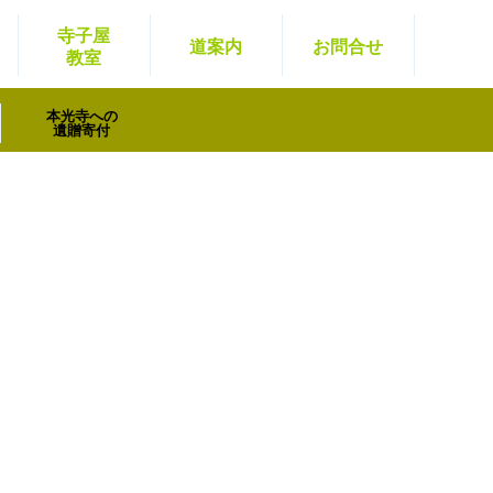
寺子屋
道案内
お問
合せ
教室
本光寺への
遺贈寄付