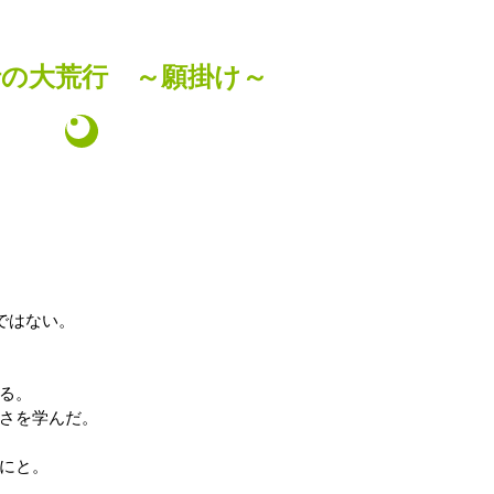
行の大荒行 ～願掛け～
ではない。
る。
さを学んだ。
にと。