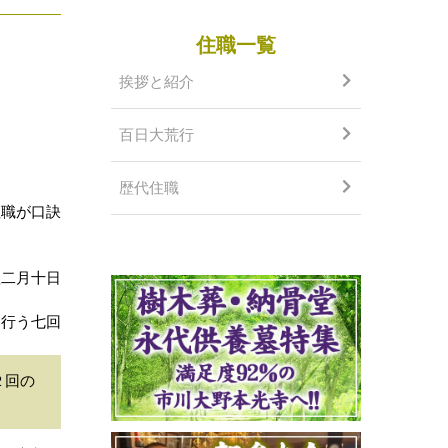
住職一覧
挨拶と紹介
百日大荒行
歴代住職
住職が口訣
翌二月十日
て行う七回
２回の
。