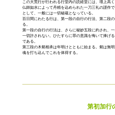
この大荒行が行われる行堂内の読経堂には、壇上高く
仏師如水によって丹精を込められた一刀三礼の謹作で
として、一般には一切秘蔵となっている。
百日間にわたる行は、第一段の自行の行法、第二段の
る。
第一段の自行の行法は、さらに秘妙五段に約され、一
一切許されない。ひたすらに罪の意識を悔いて捧げる
である。
第三段の木剱相承は年明けとともに始まる。剱は無明
魂を打ち込んでこれを体得する。
第初加行