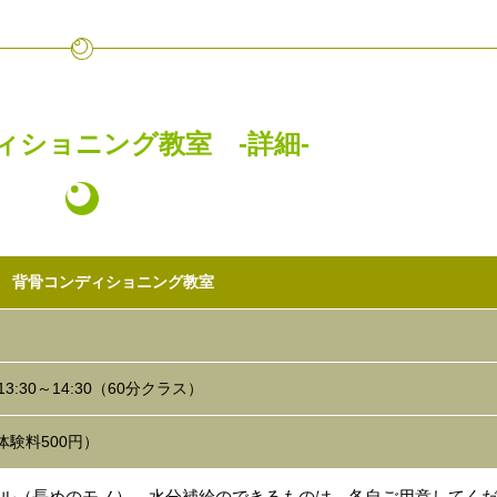
ィショニング教室 -詳細-
 背骨コンディショニング教室
:30～14:30（60分クラス）
回体験料500円）
ル（長めのモノ）、水分補給のできるものは、各自ご用意してく