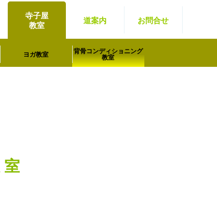
寺子屋
道案内
お問
合せ
教室
背骨コンディショニング
ヨガ教室
教室
教室