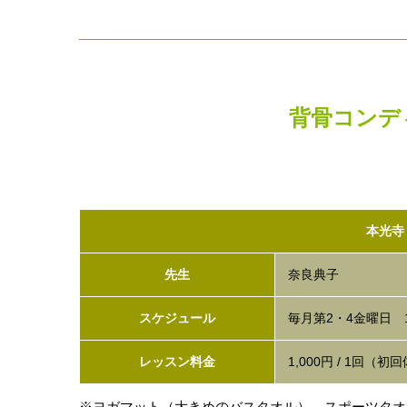
背骨コンデ
本光寺
先生
奈良典子
スケジュール
毎月第2・4金曜日 13
レッスン料金
1,000円 / 1回（初
ヨガマット（大きめのバスタオル）、スポーツタオ