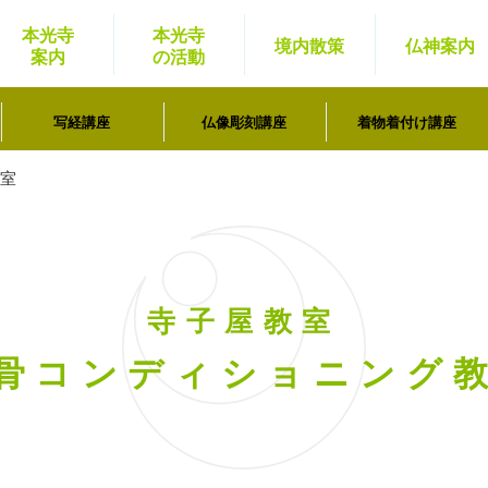
本光寺
本光寺
境内
散策
仏神
案内
案内
の活動
写経講座
仏像彫刻講座
着物着付け講座
室
寺子屋教室
骨コンディショニング