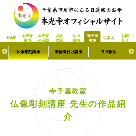
本光寺
本光寺
境内
仏神
寺子屋
お問
HOME
道案内
案内
の活動
散策
案内
教室
合せ
背
仏像彫刻講座
着物着付け講座
ヨガ教室
寺子屋教室
仏像彫刻講座 先生の作品紹
介