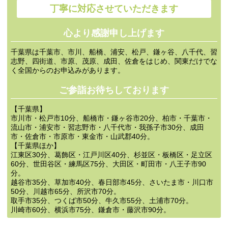
丁寧に対応させていただきます
心より感謝申し上げます
千葉県は千葉市、市川、船橋、浦安、松戸、鎌ヶ谷、八千代、習
志野、四街道、市原、茂原、成田、佐倉をはじめ、関東だけでな
く全国からのお申込みがあります。
ご参詣お待ちしております
【千葉県】
市川市・松戸市10分、船橋市・鎌ヶ谷市20分、柏市・千葉市・
流山市・浦安市・習志野市・八千代市・我孫子市30分、成田
市・佐倉市・市原市・東金市・山武郡40分。
【千葉県ほか】
江東区30分、葛飾区・江戸川区40分、杉並区・板橋区・足立区
60分、世田谷区・練馬区75分、大田区・町田市・八王子市90
分。
越谷市35分、草加市40分、春日部市45分、さいたま市・川口市
50分、川越市65分、所沢市70分。
取手市35分、つくば市50分、牛久市55分、土浦市70分。
川崎市60分、横浜市75分、鎌倉市・藤沢市90分。