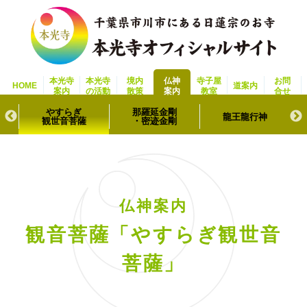
本光寺
本光寺
境内
仏神
寺子屋
お問
HOME
道案内
案内
の活動
散策
案内
教室
合せ
やすらぎ
那羅延金剛
龍王龍行神
観世音菩薩
・密迹金剛
仏神案内
観音菩薩「やすらぎ観世音
菩薩」