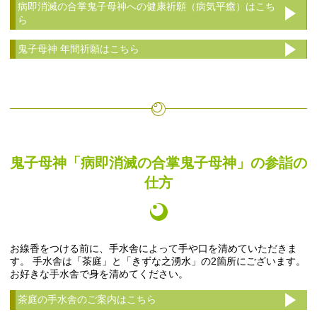
病即消滅の合掌鬼子母神への健康祈願（病気平癒）はこち
ら
鬼子母神 年間祈願はこちら
鬼子母神「病即消滅の合掌鬼子母神」の参詣の
仕方
お線香をつける前に、手水舎によって手や口を清めていただきま
す。 手水舎は「茶庭」と「きずな之湧水」の2箇所にございます。
お好きな手水舎で身を清めてください。
茶庭の手水舎のご案内はこちら