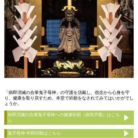
「病即消滅の合掌鬼子母神」の守護を頂戴し、怨念から心身を守
り、健康を取り戻すため、本堂で祈願をなされてみてはいかがでし
ょうか。
病即消滅の合掌鬼子母神への健康祈願（病気平癒）はこち
ら
鬼子母神 年間祈願はこちら