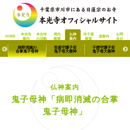
本光寺
本光寺
境内
仏神
寺子屋
お問
HOME
道案内
案内
の活動
散策
案内
教室
合せ
病即消滅の
安産守護子安
子授守護子安
合掌鬼子母神
鬼子母大善神
鬼子母大善神
仏神案内
鬼子母神「病即消滅の合掌
鬼子母神」