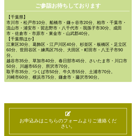
ご参詣お待ちしております
【千葉県】
市川市・松戸市10分、船橋市・鎌ヶ谷市20分、柏市・千葉市・
流山市・浦安市・習志野市・八千代市・我孫子市30分、成田
市・佐倉市・市原市・東金市・山武郡40分。
【千葉県ほか】
江東区30分、葛飾区・江戸川区40分、杉並区・板橋区・足立区
60分、世田谷区・練馬区75分、大田区・町田市・八王子市90
分。
越谷市35分、草加市40分、春日部市45分、さいたま市・川口市
50分、川越市65分、所沢市70分。
取手市35分、つくば市50分、牛久市55分、土浦市70分。
川崎市60分、横浜市75分、鎌倉市・藤沢市90分。
お申込みはこちらのフォームよりご連絡くだ
さい。