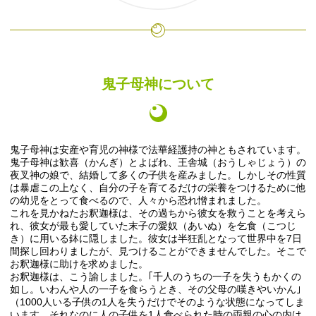
鬼子母神について
鬼子母神は安産や育児の神様で法華経護持の神ともされています。
鬼子母神は歓喜（かんぎ）とよばれ、王舎城（おうしゃじょう）の
夜叉神の娘で、結婚して多くの子供を産みました。しかしその性質
は暴虐この上なく、自分の子を育てるだけの栄養をつけるために他
の幼児をとって食べるので、人々から恐れ憎まれました。
これを見かねたお釈迦様は、その過ちから彼女を救うことを考えら
れ、彼女が最も愛していた末子の愛奴（あいぬ）を乞食（こつじ
き）に用いる鉢に隠しました。彼女は半狂乱となって世界中を7日
間探し回わりましたが、見つけることができませんでした。そこで
お釈迦様に助けを求めました。
お釈迦様は、こう諭しました。｢千人のうちの一子を失うもかくの
如し。いわんや人の一子を食らうとき、その父母の嘆きやいかん｣
（1000人いる子供の1人を失うだけでそのような状態になってしま
います。それなのに人の子供を1人食べられた時の両親の心の内は