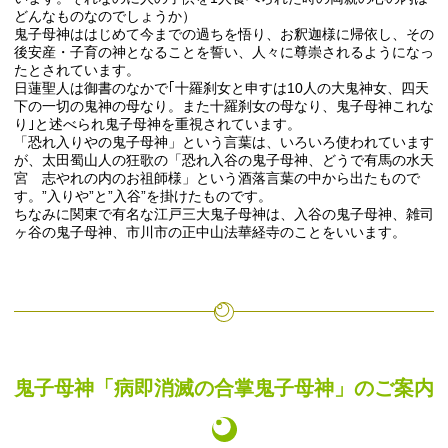
どんなものなのでしょうか）
鬼子母神ははじめて今までの過ちを悟り、お釈迦様に帰依し、その
後安産・子育の神となることを誓い、人々に尊崇されるようになっ
たとされています。
日蓮聖人は御書のなかで｢十羅刹女と申すは10人の大鬼神女、四天
下の一切の鬼神の母なり。また十羅刹女の母なり、鬼子母神これな
り｣と述べられ鬼子母神を重視されています。
「恐れ入りやの鬼子母神」という言葉は、いろいろ使われています
が、太田蜀山人の狂歌の「恐れ入谷の鬼子母神、どうで有馬の水天
宮 志やれの内のお祖師様」という酒落言葉の中から出たもので
す。”入りや”と”入谷”を掛けたものです。
ちなみに関東で有名な江戸三大鬼子母神は、入谷の鬼子母神、雑司
ヶ谷の鬼子母神、市川市の正中山法華経寺のことをいいます。
鬼子母神「病即消滅の合掌鬼子母神」のご案内