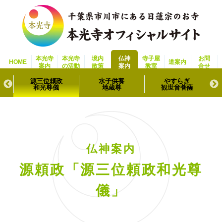
本光寺
本光寺
境内
仏神
寺子屋
お問
HOME
道案内
案内
の活動
散策
案内
教室
合せ
源三位頼政
水子供養
やすらぎ
和光尊儀
地蔵尊
観世音菩薩
仏神案内
源頼政「源三位頼政和光尊
儀」