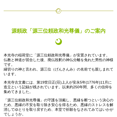
源頼政「源三位頼政和光尊儀」のご案内
本光寺の稲荷堂に「源三位頼政和光尊儀」が安置されています。
仏教と神道が習合した後、廃仏毀釈の神仏分離を免れた男性の神様
です。
縁切りの神と言われ、源三位（げんさんみ）の名前でも親しまれて
います。
本光寺古文書には、第19世日正(荘)上人が安永5年(1776年)11月に
造立という記録が残されています。以来約250年間、多くの信仰を
集めてきました。
「源三位頼政和光尊儀」の守護を頂戴し、悪縁を断つという決心の
ため、悪縁の不安を取り除き安心を得るため、悪縁のストレスを解
消してゆとりを取り戻すため、本堂で祈願をなされてみてはいかが
でしょうか。