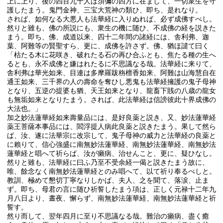
上に上り、後の四百九十人は須彌の四方に在まして、一切衆生を守
護したまう。鬼門金神、三宝大荒神の類ひ、即ち、是れなり。
されば、如何なる大悪人も法華経に入りぬれば、必ず成佛すべし。
然りと雖も、佛の所説にも、衆生の機に随ひ、不成佛の経を説きた
まう。即ち、佛、成道以来、四十二年間の諸経には、舎利弗、迦
葉、阿難等の賢聖すら、更に、成佛を許さず。佛、猶ほ譴て曰く
「枯たる木に花咲き、破れたる石の再ひ合ふとも、焦たる種の生へ
るとも、永不成佛と嫌はれたるに不思議なる哉。法華経に来りて、
舎利弗は華光如来、目連は多摩羅跋栴檀香如来、阿難は山海慧自在
通王如来、三千界の人の壽命を奪ひし悪鬼も法華経擁護の鬼子母神
となり、五逆の提婆も猶、天王如来となり、龍畜下賎の八歳の龍女
も無垢如来となりたまう。されば、此法華経は信謗彼此十界成佛の
大法也。」
加之妙法蓮華経如来壽量品には、是好良薬と説き、又、妙法蓮華経
薬王菩薩本事品には、閻浮提人病此良薬と説きたまう。果して然ら
ば、汝、遂に法華宗に改宗して、鬼子母神の威力と法華経の良薬と
に賴りて、信心強盛に南無妙法蓮華経、南無妙法蓮華経、南無妙法
蓮華経と唱へて祈らば、汝が癩病、治せんこと、更に、疑ひなし。
然りと雖も、法華経に曰ふ乃至不受余経一偈と説きたまう故に、
唯、餘念なく南無妙法蓮華経とのみ唱へて、以て祈り奉るべしと。
教訓、極めて懇切丁寧なりしかば、夫人、之を聞て、落涙、止ま
ず。即ち、母君の言に随ひ祈誓したまう項は、正しく元禄十二年九
月八日より、晝夜、懈らず、南無妙法蓮華経、南無妙法蓮華経と祈
誓す。
然り而して、翌年四月に至り不思議なる哉。難治の癩病、盡く癒