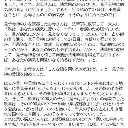
ました。そこで、お母さんは、法華宗のお寺に行き、鬼子母神に病
気が治るように祈りました。すると、祈り始めて17日目、不思議
なことに、お母さんの目の病気が、うそのように治ったのです。
鬼子母神の力を実感したお母さんは、法華宗に改宗して、夫人に
「私は、あなたの病気に驚いて、一日中、看病のため寝ずにいた
ら、目が病気にかかり、見えなくなってしまったの。でも、占い師
の言う通り、鬼子母神にお祈りして17日目、お祈りが届いたの
か、不思議なことに、突然、目の病気が治ったのよ。私の病気が治
ったのだから、あなたの病気も必ず治るわ。だから、法華宗に改宗
して、鬼子母神を強く信じて南無妙法蓮華経を唱えてお祈りすれ
ば、あなたの病気も間違いなく治るはずだわ。」と。
それから、お母さんは「こんな話を聞いたのだけど。」と、鬼子母
神の昔話を始めました。
はるか昔、中天竺(ちゅうてんじく)（古代インドの中央にあたる地
域）に善見長者(ぜんけんちょうじゃ)がいました。その娘の名を歓
喜(かんぎ)といい、その夫を円満具足(えんまんぐそく)といいまし
た。そして、歓喜は1000人の子供（鬼王(おにおう)）の母親でした
歓喜は、その1000人の中で一番幼い摩尼跋陀(まにばつだ)という子
を愛奴(あいぬ)と呼び、いつも抱いて、千人の子供を左右に引き連
れて国中を歩き回り、人の子をさらって食べていました。
これに思い悩んだ人々は、お釈迦様に会いに行き「悪い鬼がやって
きて私たちの子をさらって食べてしまいます。仏様、どうか私たち