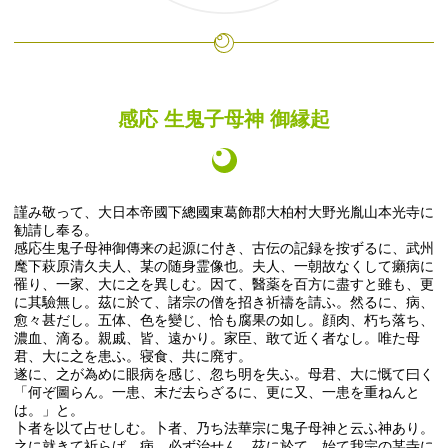
感応 生鬼子母神 御縁起
謹み敬って、大日本帝國下總國東葛飾郡大柏村大野光胤山本光寺に
勧請し奉る。
感応生鬼子母神御傳来の起源に付き、古伝の記録を按ずるに、武州
麾下萩原清久夫人、某の随身霊像也。夫人、一朝故なくして癩病に
罹り、一家、大に之を異しむ。因て、醫薬を百方に盡すと雖も、更
に其驗無し。茲に於て、諸宗の僧を招き祈禱を請ふ。然るに、病、
愈々甚だし。五体、色を變じ、恰も腐果の如し。顔肉、朽ち落ち、
濃血、滴る。親戚、皆、遠かり。家臣、敢て近く者なし。唯た母
君、大に之を患ふ。寝食、共に廃す。
遂に、之が為めに眼病を感じ、忽ち明を失ふ。母君、大に慨て曰く
「何ぞ圖らん。一患、末だ去らざるに、更に又、一患を重ねんと
は。」と。
卜者を以て占せしむ。卜者、乃ち法華宗に鬼子母神と云ふ神あり。
之に就きて祈らば、病、必ず治せん。茲に於て、始て我宗の某寺に