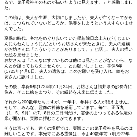
るで、鬼子母神そのものが描いたように見えます。」と感動しまし
た。
この絵は、夫人が生涯、大切にしましたが、夫人が亡くなってから
は、まつられていないどころか、供養をしようという人すらいませ
んでした。
享保の時代、各地をめぐり歩いていた學恕院日念上人(がくじょい
んにちねんしょうにん)というお坊さんが来たときに、夫人の遺族
がお坊さんに「こういうことがありまして。」と話し、夫人の描い
た絵を見せました。
お坊さんは「こんなにすごいものは他には見たことがないから、な
んとか譲ってもらえませんか。」とお願いしました。享保8年
(1723年)4月8日、夫人の遺族は、このお願いを受け入れ、絵をお
坊さんに譲りました。
その後、享保9年(1724年)11月24日、お坊さんは福井県の妙長寺に
住み、そこに絵をまつり、その縁起を未来に伝えました。
それから200数年たちますが、一年中、参拝する人が絶えません。
そして、みんな、霊像の神徳を感応しています。毎年、正五九
（1、5、9月）の7、8日の二日間だけ、霊像のまつってある仏壇の
扉が開かれ、実際に拝むことができます。
そうは言っても、遠くの場所では、実際にこの鬼子母神を見るのは
難しいことです。本光寺にある霊像は、今よ40数年前（明治27年