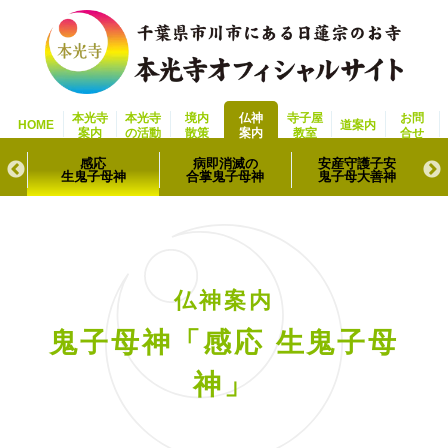
本光寺
本光寺
境内
仏神
寺子屋
お問
HOME
道案内
案内
の活動
散策
案内
教室
合せ
護
感応
病即消滅の
安産守護子安
生鬼子母神
合掌鬼子母神
鬼子母大善神
仏神案内
鬼子母神「感応 生鬼子母
神」