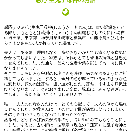
感応 生鬼子母神のお話
感応(かんのう)生鬼子母神(しょうきしもじん)は、古い記録をたど
る限り、もともとは武州(ぶしゅう)（武蔵国(むさしのくに)・現在
の埼玉県、東京都、神奈川県川崎市と横浜市）の藤原清久(ふじわ
らきよひさ)の夫人が持っていた霊像です。
夫人は、ある朝、理由もなく、胸やおなかがとても痛くなる病気に
かかってしまいました。家族は、それがとても普通の病気とは思え
ませんでした。思った通り、どんな医者や薬を試しても一向に良く
なりませんでした。
そこで、いろいろな宗派のお坊さんを呼び、病気が治るようにご祈
祷してもらいました。すると、全身の色が腐っているかのような色
に変わり、顔の肉は落ち、濃い血がしたたり落ち、ますます病気は
ひどくなりました。そのおぞましい姿に、親戚は、みんな遠ざかっ
てしまい、家臣も近づこうとはしませんでした。
唯一、夫人のお母さんだけは、とても心配して、夫人の側から離れ
ませんでした。お母さんは、そのせいで目が病気になってしまい、
そのうち目が見えなくなってしまったのです。
ある日、どうすれば病気が治るのか、占い師にみてもらうことにし
ました。すると、占い師は「法華宗（現在の日蓮宗）に鬼子母神と
いう神様がいます。この神様に祈れば必ず治るでしょう。」と言い