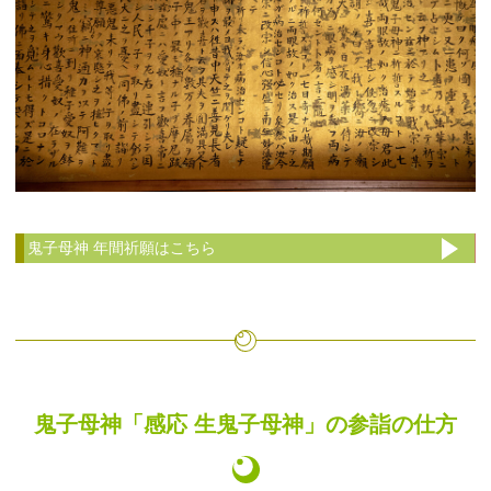
鬼子母神 年間祈願はこちら
鬼子母神「感応 生鬼子母神」の参詣の仕方