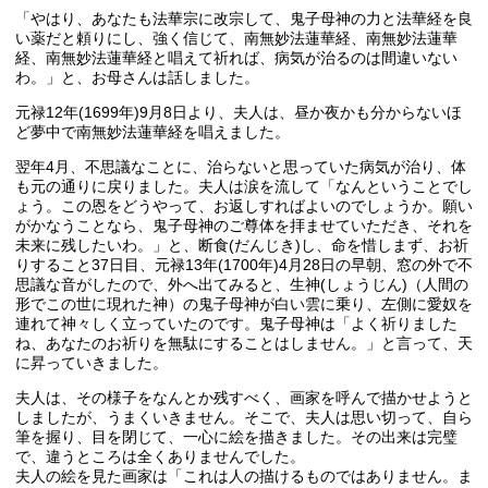
「やはり、あなたも法華宗に改宗して、鬼子母神の力と法華経を良
い薬だと頼りにし、強く信じて、南無妙法蓮華経、南無妙法蓮華
経、南無妙法蓮華経と唱えて祈れば、病気が治るのは間違いない
わ。」と、お母さんは話しました。
元禄12年(1699年)9月8日より、夫人は、昼か夜かも分からないほ
ど夢中で南無妙法蓮華経を唱えました。
翌年4月、不思議なことに、治らないと思っていた病気が治り、体
も元の通りに戻りました。夫人は涙を流して「なんということでし
ょう。この恩をどうやって、お返しすればよいのでしょうか。願い
がかなうことなら、鬼子母神のご尊体を拝ませていただき、それを
未来に残したいわ。」と、断食(だんじき)し、命を惜しまず、お祈
りすること37日目、元禄13年(1700年)4月28日の早朝、窓の外で不
思議な音がしたので、外へ出てみると、生神(しょうじん)（人間の
形でこの世に現れた神）の鬼子母神が白い雲に乗り、左側に愛奴を
連れて神々しく立っていたのです。鬼子母神は「よく祈りました
ね、あなたのお祈りを無駄にすることはしません。」と言って、天
に昇っていきました。
夫人は、その様子をなんとか残すべく、画家を呼んで描かせようと
しましたが、うまくいきません。そこで、夫人は思い切って、自ら
筆を握り、目を閉じて、一心に絵を描きました。その出来は完璧
で、違うところは全くありませんでした。
夫人の絵を見た画家は「これは人の描けるものではありません。ま