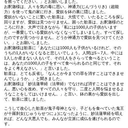
を救ってください。」とお願いしました。
お釈迦様は、人々を気の毒に思い、神通力(じんづうりき)（超能
力）を使って鬼の家に行き、愛奴を鉢の裏に隠しました。
愛奴がいないことに驚いた歓喜は、大慌てで、いたるところを探し
回りますが、愛奴は見つかりません。困った歓喜は、お釈迦様のと
ころに行き、大声で泣きながら「私には1000人の子供がいます
が、一番愛している愛奴がいなくなってしまいました。すべて探し
たのですが見つかりません。どうか神通力で愛奴を見つけてくださ
い。」とお願いしました。
お釈迦様は歓喜に「あなたには1000人も子供がいるけれど、その
うちの1人がいなくなると悲しいでしょう。人間は5～7人、中には
1人しか産まない人もいて、その1人をさらって食べるということ
は、あなたの1000人の子をすべて食べられるのと同じです。それ
をよく考えなさい。」と言いました。
歓喜は、とても反省し「なんとか今までの罪を消すことはできませ
んでしょうか。」と聞きました。
お釈迦様は「妙法蓮華経（法華経）でなければ消すことはできませ
ん。悪い心を改め、すべての人々を守り、二度と人間を悩ませるよ
うなことをしてはいけません。」と言い、鉢の裏から愛奴を出し
て、歓喜に渡しました。
こうして改心した歓喜が鬼子母神となり、子どもを食べていた鬼王
が十羅刹女(じゅうらせつにょ)になったように、妙法蓮華経を唱え
れば、どんな大悪人でも、みんなが立派に成仏を遂げられるので
す。