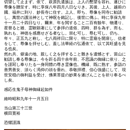
切望して止まず。依て、萩原氏遺族は、上人の懇望を容れ、遂ひに
尊像を贈呈す。時に享保八年四月八日なりき。其後、上人、越前の
國、福井に到り、妙長寺に住す。上人、即ち、尊像を同寺に勧請
し、萬世の護法神として神呪を銘記し、後世に傳ふ。時に享保九年
十一月二十四日なり。爾来、年を閲すること二百有餘年、物遷り、
星替ると雖、霊験顕著にして参拝の道俗、四時、群を為す。而も、
孰れも、神徳を感應せざる者なし。崇む可し、尊む可し。仍ち、
年々、正五九と称し、七八両祥日に限り、特に霊廟を開扉し、信者
をして、尊像を拝せしむ。蓋し法華経の弘通依て、以て其旺盛を見
る也矣。
然れ共、僻遠の地、親しく之を拝すること難きを遺憾とす。當山に
勧請し奉る尊像は、今を距る四十余年前、不思議の御縁に依り、之
を謹冩し奉りたる一身同體の尊き霊像也。機縁、既に熟す。参詣の
善男善女、須らく渇仰の頭を垂れ、恭敬拝禮、信心強盛にして、現
世安穏の御利益を受け、佛果菩提の妙果を遂げんことを祈り奉るべ
し矣。
感応生鬼子母神御縁起如件
維時昭和九年十一月五日
当山第三十三世
横田寛裕
恐懼謹識