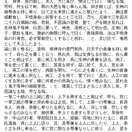
え、身体、原の如し。夫人、大に喜び、悌泣して曰く「偉なる哉。
竒特、何を以て歟、斯の大恩を報じ奉らん哉。仰ぎ願くば、生神の
御尊体を拝し奉り、以て之を来世に遺さんと誓ひたまう。」猶ほ齋
戒断食し、不惜身命に祈誓すること三七日、乃ち、元禄十三年四月
二十八日満願の暁、窓前、不思議の音聲、驚て、戸を開き見れば、
生神鬼子母神、白雲に乗って、神色、凛然として明か也。左側に稚
子、愛奴を連れ、微妙の御聲に呼んで曰く「善哉善哉。汝は不惜身
命の行者也。必ず誓願空しくすること勿れ。」と。言ひ訖て、奄然
として天上したまう。
誠に恭く惟るに、昔時、南禅寺の普門和尚、日天子の眞像を拝し奉
りて、自ら之を書くと云う。然れ共、我は女身なるが故に、自ら書
くこと能はずと、直に画工を招き、具に生神の眞像を語る。画工、
筆を把つて書くに、更に、其當を得ず。茲に於て、夫人、意を決
し、画工の筆を把り、両眼を閉ぢ、一心に之を書くに、生神の眞像
に毫末も違ふ所なし。画工、之を視て、驚て曰く「是れ、人工の能
くする所に非ず。確に何者かの所為ならん。倩々惟みるに、是れ全
く鬼子母神の御親筆也。」と。嘆賞して已まざること良久し矣。不
思議なる哉、竒なる哉。
一筆二十紙の上三紙に透り、上下を辨ずること能はず。即ち、世に
一筆三紙の尊像と崇め奉るは之也。而して、上第一の尊像は、萩原
夫人、終身、恭敬し奉りたる所なるに、夫人、没して後、空しく祭
らざるのみならず、御供養、申上ぐる者すら非ざりしが、享保年
中、中山の行者、學恕院日念上人、巡錫、其地に到りたるに、萩原
氏遺族、具に上人に語り、且、其尊像を上人に示したり。上人、恭
く之を拝し奉るに、実に世に類なき尊像なりしに依り、上人、是を