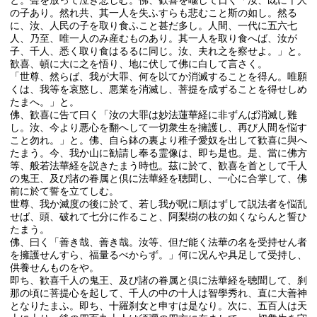
と。聲を放って泣き悲しむ。佛、歓喜を喩して日く「汝、既に千人
の子あり。然れ共、其一人を失ふすらも悲むこと斯の如し。然る
に、汝、人民の子を取り食ふこと甚だ多し。人間、一代に五六七
人、乃至、唯一人のみ産むものあり。其一人を取り食へば、汝が
子、千人、悉く取り食はるるに同じ。汝、夫れ之を察せよ。」と。
歓喜、頓に大に之を悟り、地に伏して佛に白して言さく。
「世尊、然らば、我が大罪、何を以てか消滅することを得ん。唯願
くは、我等を哀愍し、悪業を消滅し、菩提を成ずることを得せしめ
たまへ。」と。
佛、歓喜に告て曰く「汝の大罪は妙法蓮華経に非ずんば消滅し難
し。汝、今より悪心を翻へして一切衆生を擁護し、再び人間を悩す
こと勿れ。」と。佛、自ら鉢の裏より稚子愛奴を出して歓喜に與へ
たまう。今、我か山に勧請し奉る霊像は、即ち是也。是、當に佛方
等、般若法華経を説きたまう時也。茲に於て、歓喜を首として千人
の鬼王、及び諸の眷属と倶に法華経を聴聞し、一心に合掌して、佛
前に於て誓を立てしむ。
世尊、我か滅度の後に於て、若し我が呪に順はずして説法者を悩乱
せば、頭、破れて七分に作ること、阿梨樹の枝の如くならんと誓ひ
たまう。
佛、曰く「善き哉、善き哉。汝等、但だ能く法華の名を受持せん者
を擁護せんすら、福量るべからず。」何に况んや具足して受持し、
供養せんものをや。
即ち、歓喜千人の鬼王、及び諸の眷属と倶に法華経を聴聞して、刹
那の頃に菩提心を起して、千人の中の十人は智學秀れ、直に大善神
となりたまふ。即ち、十羅刹女と申すは是なり。次に、五百人は天