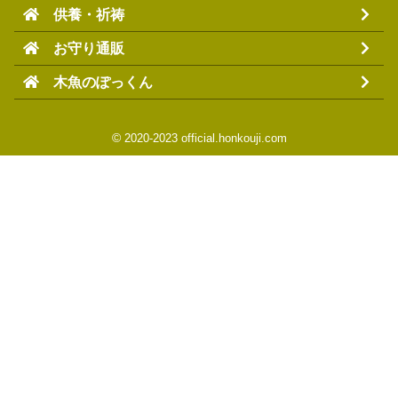
供養・祈祷
お守り通販
木魚のぽっくん
©
2020-2023 official.honkouji.com