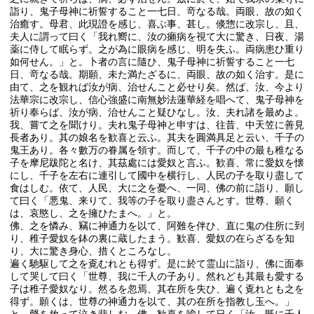
詣り、鬼子母神に祈誓すること一七日、竒なる哉。両眼、故の如く
治癒す。母君、此現證を感じ、喜ぶ事、甚し。倐惣に改宗し、且、
夫人に謂って曰く「我れ嚮に、汝の癩病を視て大に驚き、日夜、湯
薬に侍して眠らず。之が為に眼病を感じ、明を失ふ。両病患ひ重り
如何せん。」と。卜者の言に隨ひ、鬼子母神に祈誓すること一七
日、竒なる哉。期願、未た満たざるに、両眼、故の如く治す。是に
由て、之を観れば汝が病、治せんこと必せり矣。然ば、汝、今より
法華宗に改宗し、信心強盛に南無妙法蓮華経を唱へて、鬼子母神を
祈り奉らば、汝が病、治せんこと疑ひなし。汝、夫れ諸を最めよ。
我、嘗て之を聞けり。夫れ鬼子母神と申すは、往昔、中天笠に善見
長者あり。其の娘名を歓喜と云ふ。其夫を圓満具足と云い、千子の
鬼王あり。各々數万の眷属を領す。而して、千子の中の最も稚なる
子を摩尼跋陀と名け、其茲處には愛奴と言ふ。歓喜、常に愛奴を懐
にし、千子を左右に連引して國中を横行し、人民の子を取り盡して
食はしむ。依て、人民、大に之を憂へ、一同、佛の前に詣り、願し
て曰く「悪鬼、来りて、我等の子を取り盡さんとす。世尊、願く
は、哀愍し、之を擁ひたまへ。」と。
佛、之を憐み、竊に神通力を以て、阿難を伴ひ、直に鬼の住所に到
り、稚子愛奴を鉢の裏に蔵したまう。歓喜、愛奴の在らざるを知
り、大に驚き身心、措くところなし。
遍く馳駆して之を覔むれとも得ず。是に於て霊山に詣り、佛に面奉
して哭して曰く「世尊、我に千人の子あり。然れども其最も愛する
子は稚子愛奴なり。然るを忽焉、其在所を失ひ、遍く覔れとも之を
得ず。願くは、世尊の神通力を以て、其の在所を指教し玉へ。」