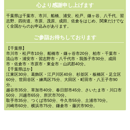
心より感謝申し上げます
千葉県は千葉市、市川、船橋、浦安、松戸、鎌ヶ谷、八千代、習
志野、四街道、市原、茂原、成田、佐倉をはじめ、関東だけでな
く全国からのお申込みがあります。
ご参詣お待ちしております
【千葉県】
市川市・松戸市10分、船橋市・鎌ヶ谷市20分、柏市・千葉市・
流山市・浦安市・習志野市・八千代市・我孫子市30分、成田
市・佐倉市・市原市・東金市・山武郡40分。
【千葉県ほか】
江東区30分、葛飾区・江戸川区40分、杉並区・板橋区・足立区
60分、世田谷区・練馬区75分、大田区・町田市・八王子市90
分。
越谷市35分、草加市40分、春日部市45分、さいたま市・川口市
50分、川越市65分、所沢市70分。
取手市35分、つくば市50分、牛久市55分、土浦市70分。
川崎市60分、横浜市75分、鎌倉市・藤沢市90分。