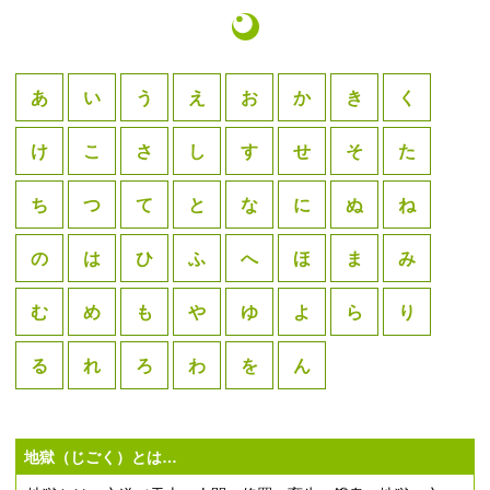
あ
い
う
え
お
か
き
く
け
こ
さ
し
す
せ
そ
た
ち
つ
て
と
な
に
ぬ
ね
の
は
ひ
ふ
へ
ほ
ま
み
む
め
も
や
ゆ
よ
ら
り
る
れ
ろ
わ
を
ん
地獄（じごく）とは…