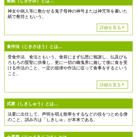
敷紙（しきがみ）とは…
神女や病人等に敷かせる鬼子母神の神号または神咒等を書いた
紙で敷符ともいう。
詳細を見る
食作法（じきさほう）とは…
受食作法、食法ともいう。食前にまず仏恩に報謝し、仏及びも
ろもろの賢聖に供養し、更に一切の幽鬼界に施して後に食を受
ける作法のこと。一定の規律や作法に従って食事をするという
こと。
詳細を見る
式衆（しきしゅう）とは…
法要に出仕して、声明を唱え散華をするなどの役をつとめる僧
のこと。訓み方は「しきしゅ」が本来である。
十悪業（じゅうあくごう）とは…