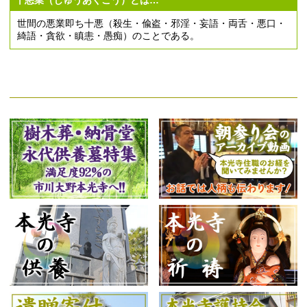
世間の悪業即ち十悪（殺生・偸盗・邪淫・妄語・両舌・悪口・
綺語・貪欲・瞋恚・愚痴）のことである。