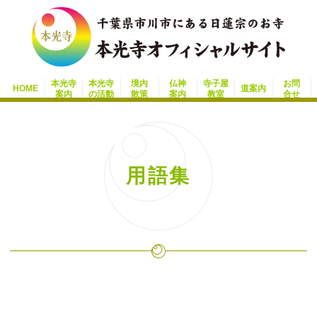
本光寺
本光寺
境内
仏神
寺子屋
お問
HOME
道案内
案内
の活動
散策
案内
教室
合せ
用語集