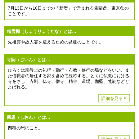
7月13日から16日までの「新暦」で営まれる盂蘭盆、東京盆の
ことです。
精霊棚（しょうりょうだな）とは…
先祖霊や故人霊を迎えるための盆棚のことです。
寺院（じいん）とは…
ひろくは宗教上の礼拝・勤行・布教・修行の場などをいい、ま
た僧職者の居住する家を含めて総称する。とくに仏教における
寺をさし、寺刹、仏寺、僧寺、精舎、道場、伽藍、梵刹などと
よばれる。
詳細を見る
四恩（しおん）とは…
四種の恩のこと。