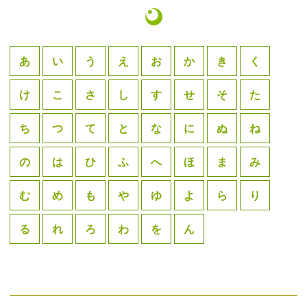
あ
い
う
え
お
か
き
く
け
こ
さ
し
す
せ
そ
た
ち
つ
て
と
な
に
ぬ
ね
の
は
ひ
ふ
へ
ほ
ま
み
む
め
も
や
ゆ
よ
ら
り
る
れ
ろ
わ
を
ん