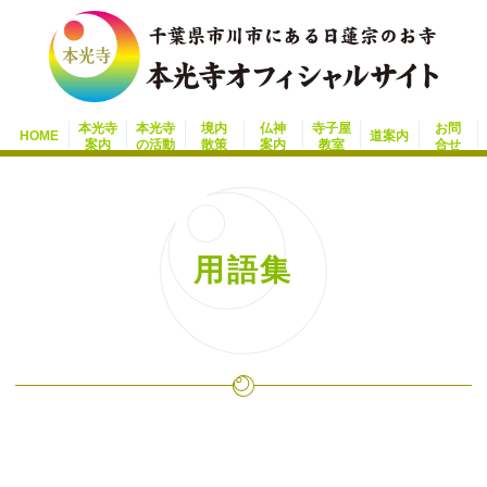
本光寺
本光寺
境内
仏神
寺子屋
お問
HOME
道案内
案内
の活動
散策
案内
教室
合せ
用語集