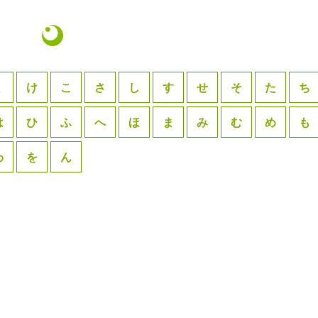
く
け
こ
さ
し
す
せ
そ
た
ち
は
ひ
ふ
へ
ほ
ま
み
む
め
も
わ
を
ん