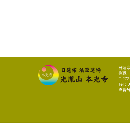
日蓮
住職
〒27
Tel：0
※番