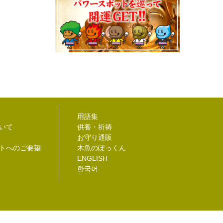
用語集
いて
供養・祈祷
お守り通販
トへのご要望
木魚のぽっくん
ENGLISH
한국어