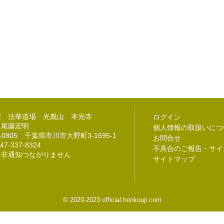
宗 法華道場 光胤山 本光寺
ログイン
 尾藤宏明
個人情報の取扱いにつ
2-0805 千葉県市川市大野町3-1695-1
お問合せ
47-337-8324
不具合のご報告・サイ
号非通知つながりません
サイトマップ
©
2020-2023 official.honkouji.com