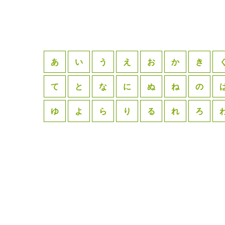
あ
い
う
え
お
か
き
て
と
な
に
ぬ
ね
の
ゆ
よ
ら
り
る
れ
ろ