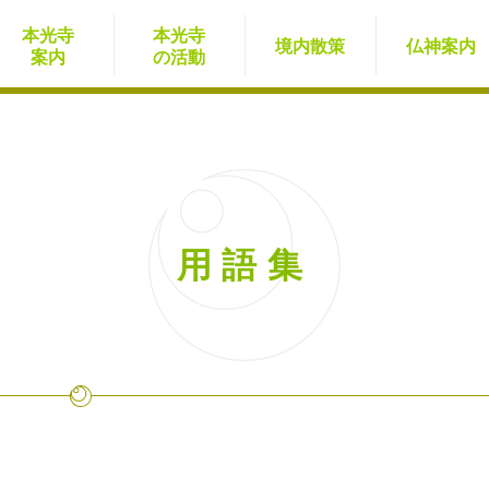
本光寺
本光寺
境内
散策
仏神
案内
案内
の活動
用語集