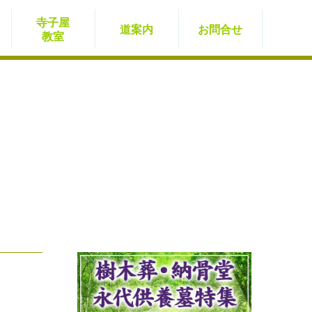
寺子屋
道案内
お問
合せ
教室